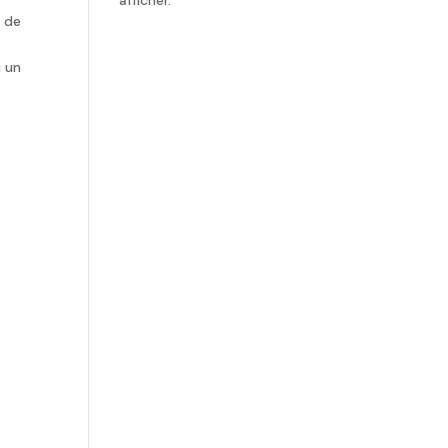
e de
u un